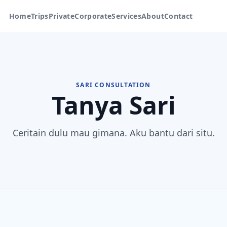
Home
Trips
Private
Corporate
Services
About
Contact
SARI CONSULTATION
Tanya Sari
Ceritain dulu mau gimana. Aku bantu dari situ.