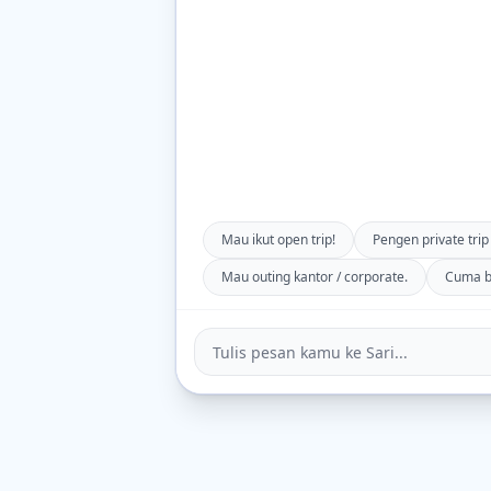
Mau ikut open trip!
Pengen private trip
Mau outing kantor / corporate.
Cuma bu