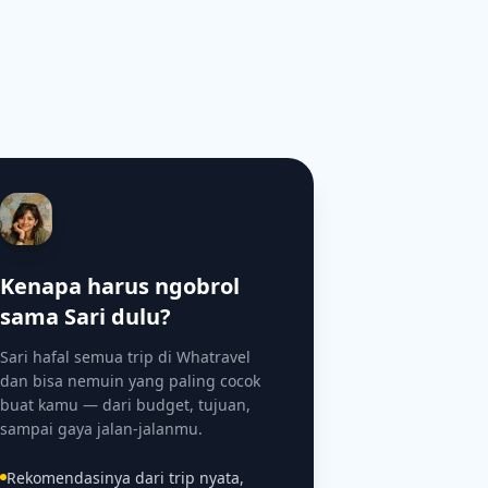
Kenapa harus ngobrol
sama Sari dulu?
Sari hafal semua trip di Whatravel
dan bisa nemuin yang paling cocok
buat kamu — dari budget, tujuan,
sampai gaya jalan-jalanmu.
Rekomendasinya dari trip nyata,