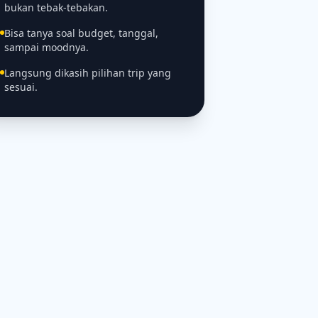
bukan tebak-tebakan.
Bisa tanya soal budget, tanggal,
sampai moodnya.
Langsung dikasih pilihan trip yang
sesuai.